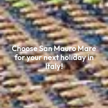
Choose San Mauro Mare
for your next holiday in
The family beach
Italy!