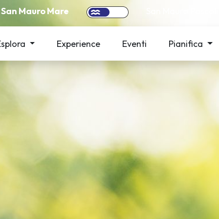
San Mauro Mare
San Mauro Pascoli
Esplora
Experience
Eventi
Pianifica