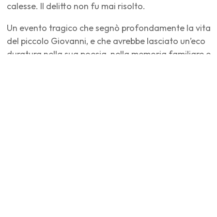
calesse. Il delitto non fu mai risolto.
Un evento tragico che segnò profondamente la vita
del piccolo Giovanni, e che avrebbe lasciato un’eco
duratura nella sua poesia, nella memoria familiare e
nell’identità stessa del territorio.
Ogni giovedì sera, nei mesi di luglio e agosto, il caso
si riapre a Villa Torlonia, luogo simbolo della
vicenda. Indagine sul delitto Pascoli è una visita-
spettacolo immersiva che conduce il pubblico tra
antiche cantine e sale affrescate, sulle tracce di
indizi, sospetti e testimonianze.
Guidati dal Commissario G.P., i partecipanti
diventano parte dell’inchiesta: interrogatori,
ricostruzioni e momenti poetici si intrecciano in un
racconto sospeso tra storia e teatro, riportando