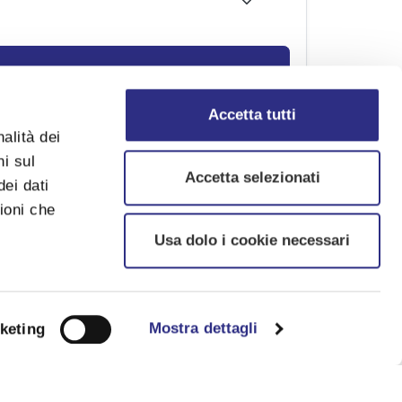
Accetta tutti
alità dei
ni sul
Accetta selezionati
dei dati
ioni che
Pub e nightlife
Usa dolo i cookie necessari
Mostra dettagli
keting
PUB TEQUILA BLUES