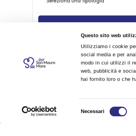
Questo sito web utiliz
Utilizziamo i cookie pe
social media e per anal
modo in cui utilizzi il 
web, pubblicità e socia
Trattorie e Osterie
hai fornito loro o che h
Casadei Romagnoli
Selezione
Necessari
Osteria
del
consenso