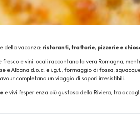
e della vacanza:
ristoranti, trattorie, pizzerie e chio
e fresco e vini locali raccontano la vera Romagna, mentre 
ese e Albana d.o.c. e i.g.t., formaggio di fossa, squacque
savour completano un viaggio di sapori irresistibili.
re
e vivi l’esperienza più gustosa della Riviera, tra accog