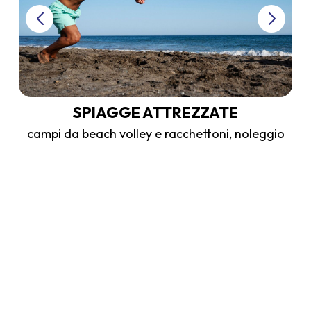
SPIAGGE ATTREZZATE
e
campi da beach volley e racchettoni, noleggio
SUP e kayak
ESPERIENZE
SAN MAURO MARE
IND