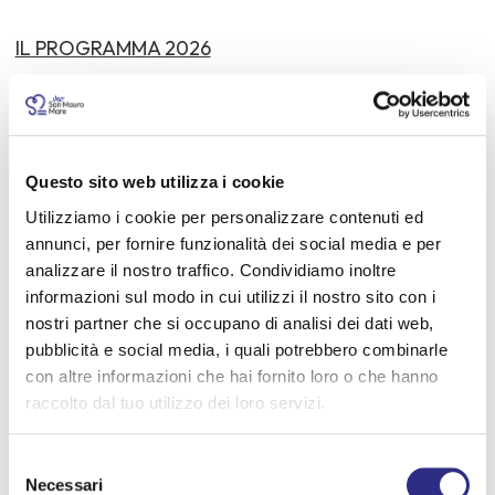
IL PROGRAMMA 2026
05-GIU VANESSA SILVAGNI
03-LUG CAIMAN 10-LUG BALLA E SORRIDI
Questo sito web utilizza i cookie
17-LUG NUOVA ROMAGNA FOLK
Utilizziamo i cookie per personalizzare contenuti ed
24-LUG SCIUCAREN
annunci, per fornire funzionalità dei social media e per
31-LUG THE SENIOR
analizzare il nostro traffico. Condividiamo inoltre
informazioni sul modo in cui utilizzi il nostro sito con i
07-AGO DAVID PACINI
nostri partner che si occupano di analisi dei dati web,
21-AGO SOFIA E ALE
pubblicità e social media, i quali potrebbero combinarle
con altre informazioni che hai fornito loro o che hanno
28-AGO PATRIZIA CECCARELLI
raccolto dal tuo utilizzo dei loro servizi.
04-SET CAIMAN
11-SET MARIAGRAZIA PASI
Selezione
Necessari
del