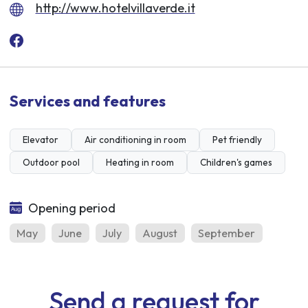
http://www.hotelvillaverde.it
Services and features
Elevator
Air conditioning in room
Pet friendly
Outdoor pool
Heating in room
Children's games
Opening period
May
June
July
August
September
Send a request for