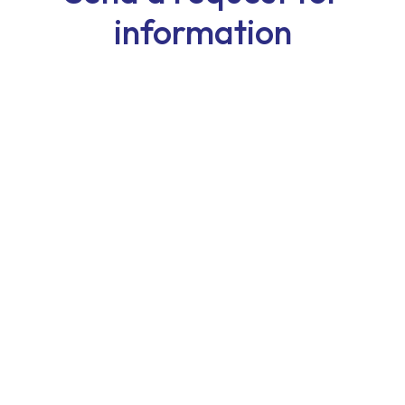
information
First Name
Last Name
Email
Phone