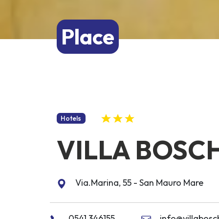
Place
Hotels
VILLA BOSC
Via.Marina, 55 - San Mauro Mare
0541 346155
info@villabosch