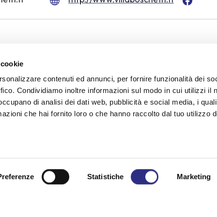
 cookie
om
Pet friendly
Heating in room
Children's games
rsonalizzare contenuti ed annunci, per fornire funzionalità dei so
ffico. Condividiamo inoltre informazioni sul modo in cui utilizzi il 
 occupano di analisi dei dati web, pubblicità e social media, i qual
azioni che hai fornito loro o che hanno raccolto dal tuo utilizzo d
ber
a request for infor
Preferenze
Statistiche
Marketing