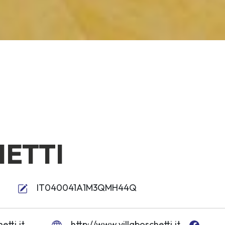
HETTI
IT040041A1M3QMH44Q
etti.it
http://www.villaboschetti.it