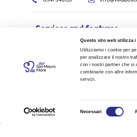
Services and features
Questo sito web utilizza i
Elevator
Parking
Air conditioning in ro
Utilizziamo i cookie per pe
per analizzare il nostro tra
con i nostri partner che si
Opening period
combinarle con altre inform
May
June
July
August
Septem
servizi.
Send 
Selezione
Necessari
del
consenso