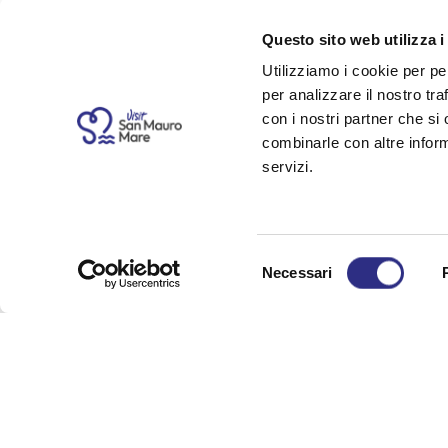
352 0086493
Questo sito web utilizza i
08:00 - 23:0
349 7706335
Utilizziamo i cookie per pe
per analizzare il nostro tra
con i nostri partner che si
combinarle con altre inform
OPENING HOURS The centre is open from 
servizi.
April–May
• Monday and Thursday by prior booking 
June–July–August–September
Selezione
Necessari
• Every day from 8.00 am to 11.00 pm
del
consenso
October–November
• Monday and Thursday by prior booking 
Prices From €6.00 per person for membe
Discounts