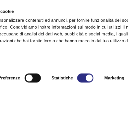
 cookie
0
https://www.hdtennisteam.it/sed
rsonalizzare contenuti ed annunci, per fornire funzionalità dei so
ffico. Condividiamo inoltre informazioni sul modo in cui utilizzi il 
 occupano di analisi dei dati web, pubblicità e social media, i qual
azioni che hai fornito loro o che hanno raccolto dal tuo utilizzo d
April to November. Opening hours are subject to chan
• Friday to Sunday, from 9.00 am to 7.00 pm
Preferenze
Statistiche
Marketing
of the pitch • Friday to Sunday, from 9.00 am to 7.00 
rs