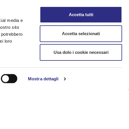
Accetta tutti
i/centro-tennis-san-mauro-mare
cial media e
nostro sito
Accetta selezionati
i potrebbero
ei loro
ge.
Usa dolo i cookie necessari
Mostra dettagli
pm