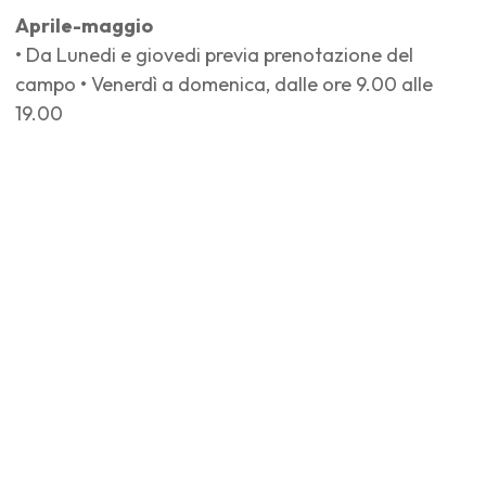
Aprile-maggio
• Da Lunedi e giovedi previa prenotazione del
campo • Venerdì a domenica, dalle ore 9.00 alle
19.00
Giugno-luglio-agosto-settembre
• Tutti i giorni dalle 8.00 alle 23.00
Ottobre-novembre
• Da Lunedi e giovedi previa prenotazione del
campo • Da venerdì a domenica, dalle ore 9.00 alle
19.00
Prezzi A partire da 6,00 € a persona per i tesserati
Scontistiche
• Bambine e bambini sotto i 18 anni e studenti: -10% •
Residenti nel comune di San Mauro Pascoli: -10% •