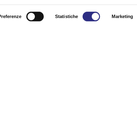
Preferenze
Statistiche
Marketing
a request for infor
Last Name
Phone