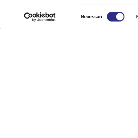
Opening period
Selezione
Necessari
No period specified
del
consenso
Send 
First Name
Email