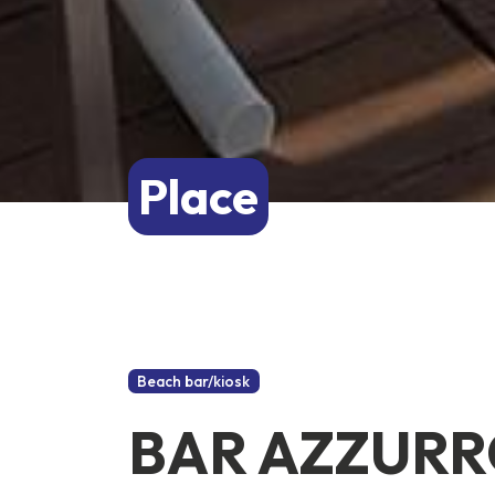
Place
Beach bar/kiosk
BAR AZZUR