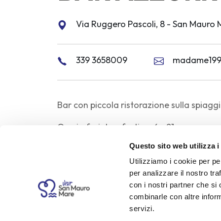
Via Ruggero Pascoli, 8 - San Mauro 
339 3658009
madame1999
Bar con piccola ristorazione sulla spiaggi
Orario feriale e festivo: 6 - 21
Questo sito web utilizza i
Chiusura settimanale: non prevista
Utilizziamo i cookie per pe
Periodi di apertura: da Maggio alla fine 
per analizzare il nostro tra
con i nostri partner che si
Servizi e caratteristiche
combinarle con altre inform
servizi.