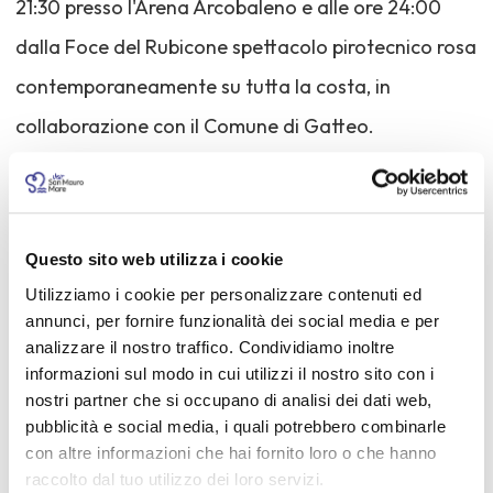
21:30 presso l'Arena Arcobaleno e alle ore 24:00
dalla Foce del Rubicone spettacolo pirotecnico rosa
contemporaneamente su tutta la costa, in
collaborazione con il Comune di Gatteo.
SABATO 8: Live & Talk Show con la giovanissima
Federica Carta direttamente da “Amici”, il talent
Questo sito web utilizza i cookie
show di Maria de Filippi.
Utilizziamo i cookie per personalizzare contenuti ed
annunci, per fornire funzionalità dei social media e per
Le spiagge, chioschi e bar proporranno le loro
analizzare il nostro traffico. Condividiamo inoltre
serate all’insegna della libertà e dell’accoglienza, gli
informazioni sul modo in cui utilizzi il nostro sito con i
nostri partner che si occupano di analisi dei dati web,
hotel, i ristoranti e i pub proporranno menu a tema
pubblicità e social media, i quali potrebbero combinarle
per tutto il weekend e l'intero paese si tingerà di
con altre informazioni che hai fornito loro o che hanno
raccolto dal tuo utilizzo dei loro servizi.
rosa!