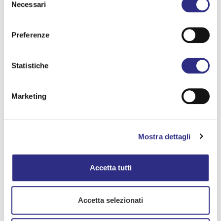
Necessari
21.00 - 23.30
del
consenso
Location:
Preferenze
San Mauro Mare
Address:
Statistiche
Via della libertà 6
Marketing
Free event
Mostra dettagli
Accessible
Organized by
Accetta tutti
AMARESANMAURO Via della Libertà,6 San Mauro
Mare
Accetta selezionati
Email