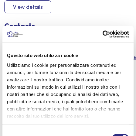
View details
Contacts
https://www.instagram.com/ctmacademy/
Questo sito web utilizza i cookie
https://www.facebook.com/scuoladicantoteatroem
Utilizziamo i cookie per personalizzare contenuti ed
locale=it_IT
annunci, per fornire funzionalità dei social media e per
analizzare il nostro traffico. Condividiamo inoltre
informazioni sul modo in cui utilizzi il nostro sito con i
nostri partner che si occupano di analisi dei dati web,
Information
pubblicità e social media, i quali potrebbero combinarle
con altre informazioni che hai fornito loro o che hanno
Date:
raccolto dal tuo utilizzo dei loro servizi.
27 LUG 2026
Time:
Selezione