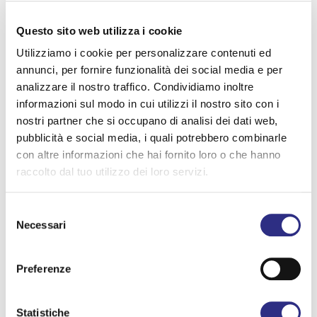
Contacts
Questo sito web utilizza i cookie
Tel
+39 370 368 5093
(from 2.00 pm to 6.00 pm)
Utilizziamo i cookie per personalizzare contenuti ed
annunci, per fornire funzionalità dei social media e per
analizzare il nostro traffico. Condividiamo inoltre
informazioni sul modo in cui utilizzi il nostro sito con i
Information
nostri partner che si occupano di analisi dei dati web,
pubblicità e social media, i quali potrebbero combinarle
Date:
con altre informazioni che hai fornito loro o che hanno
04 AGO 2026
raccolto dal tuo utilizzo dei loro servizi.
Time:
Selezione
21:30
Necessari
del
Location:
consenso
Corte di Villa Torlonia
Preferenze
Address:
Via Due Martiri, 2 47030 San Mauro Pascoli (FC)
Statistiche