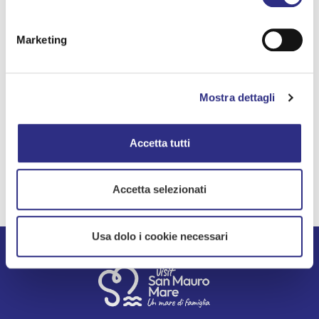
Marketing
Accessible
Email
spettatore@sillaba.org
Mostra dettagli
Maggiori informazioni
Accetta tutti
Accetta selezionati
Usa dolo i cookie necessari