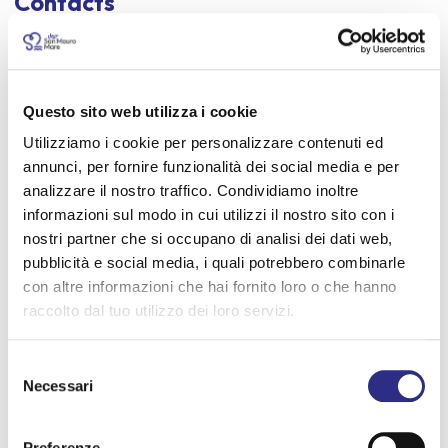
Contacts
Facebook:
https://www.facebook.com/SanMauroMareTurismo/
Questo sito web utilizza i cookie
Info: IAT San Mauro Mare - 0541 346392
Utilizziamo i cookie per personalizzare contenuti ed
annunci, per fornire funzionalità dei social media e per
analizzare il nostro traffico. Condividiamo inoltre
Information
informazioni sul modo in cui utilizzi il nostro sito con i
nostri partner che si occupano di analisi dei dati web,
Date:
pubblicità e social media, i quali potrebbero combinarle
18 LUG 2026
con altre informazioni che hai fornito loro o che hanno
raccolto dal tuo utilizzo dei loro servizi.
Time:
19:00 - 23:30
Selezione
Necessari
del
Location:
consenso
Arena Arcobaleno, San Mauro Mare
Preferenze