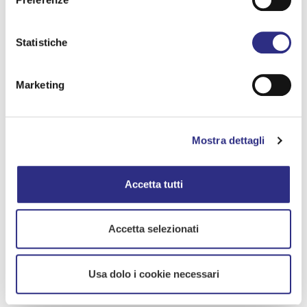
Address:
San Mauro Mare - Parco Campana
Statistiche
Marketing
Free event
Accessible
Mostra dettagli
Email
Accetta tutti
info@sanmauromare.net
Maggiori informazioni
Accetta selezionati
Usa dolo i cookie necessari