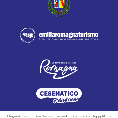
Original product from the creative and happy minds of Happy Minds