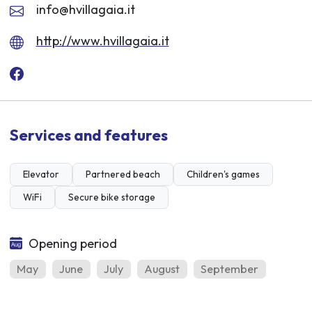
info@hvillagaia.it
http://www.hvillagaia.it
Services and features
Elevator
Partnered beach
Children's games
WiFi
Secure bike storage
Opening period
May
June
July
August
September