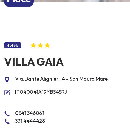
Hotels
VILLA GAIA
Via.Dante Alighieri, 4 - San Mauro Mare
IT040041A19YBS4SRJ
0541 346061
331 4444428