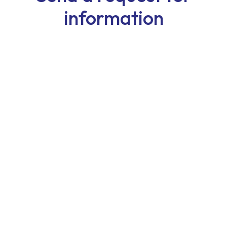
information
First Name
Last Name
Email
Phone