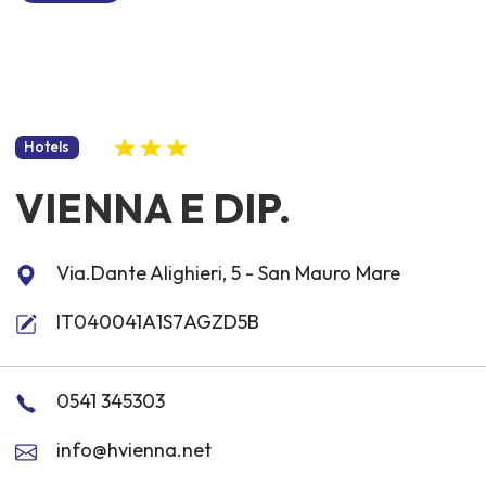
Hotels
VIENNA E DIP.
Via.Dante Alighieri, 5 - San Mauro Mare
IT040041A1S7AGZD5B
0541 345303
info@hvienna.net