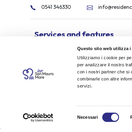
0541 346330
info@residence
Services and features
Questo sito web utilizza i
Accessible for people with disabilities
Elevato
Utilizziamo i cookie per pe
Children's games
WiFi
per analizzare il nostro tra
con i nostri partner che si
combinarle con altre inform
Opening period
servizi.
All year
Selezione
Send 
Necessari
del
consenso