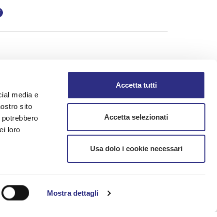
i-bar in room
Heating in room
Accetta tutti
cial media e
nostro sito
Accetta selezionati
i potrebbero
ei loro
Usa dolo i cookie necessari
mation
Mostra dettagli