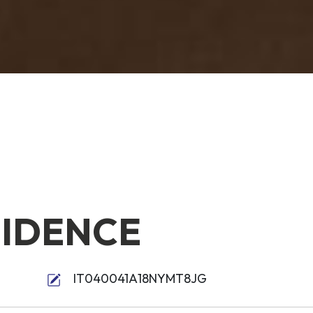
SIDENCE
IT040041A18NYMT8JG