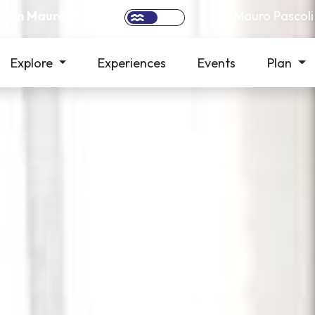
San Mauro Mare
San Mauro Pascoli
Explore
Experiences
Events
Plan