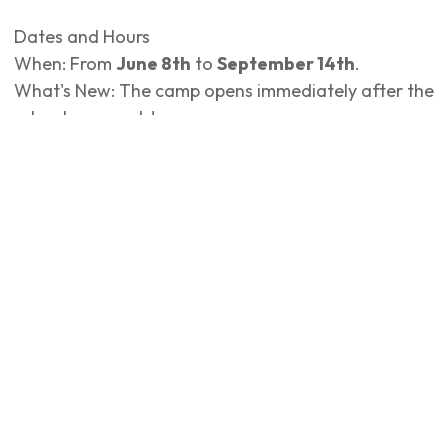
Dates and Hours
When: From
June 8th
to
September 14th
.
What's New: The camp opens immediately after the
school year ends!
Days: Monday to Friday.
Hours: From
7:30 AM to 5:00 PM
, with flexible hours
to meet the needs of every family.
Age Group : The service is dedicated to boys and
girls
from 3 to 13 years old
.
Location : At the
State Kindergarten "Myricae"
(Asilo Statale Myricae) Via Lido Rubicone, 4 – San
Mauro Mare (FC)
Info and Registration :
Spaces are limited!
Registration is now open.