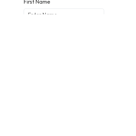
First Name
Last Name
Email
Phone
Arrival
Departure