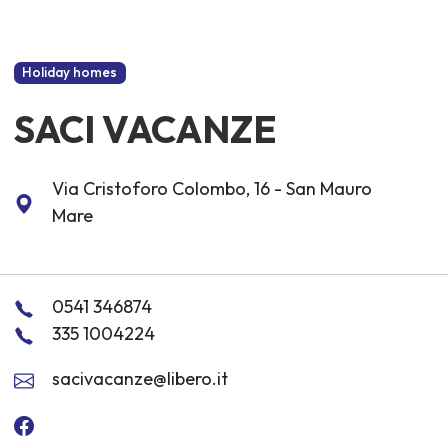
Holiday homes
SACI VACANZE
Via Cristoforo Colombo, 16 - San Mauro
Mare
0541 346874
335 1004224
sacivacanze@libero.it