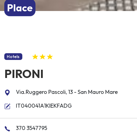
Place
Hotels
PIRONI
Via.Ruggero Pascoli, 13 - San Mauro Mare
IT040041A1KIEKFADG
370 3547795