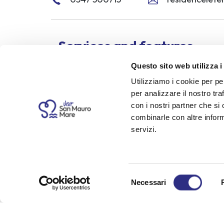
Services and features
Questo sito web utilizza i
Elevator
Pet friendly
Mini-bar in room
Utilizziamo i cookie per pe
per analizzare il nostro tra
con i nostri partner che si
Opening period
combinarle con altre inform
All year
servizi.
Send 
Selezione
Necessari
del
consenso