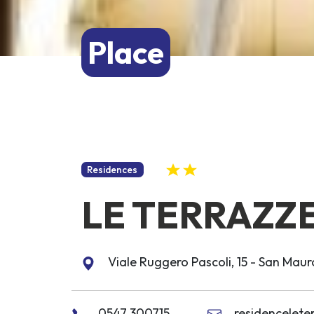
Place
Residences
LE TERRAZZ
Viale Ruggero Pascoli, 15 - San Mau
0547 300715
residenceleter