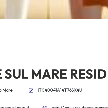
E SUL MARE RESI
ro Mare
IT040041A14T76SX4U
razze@libero.it
http://www.residenceleterr