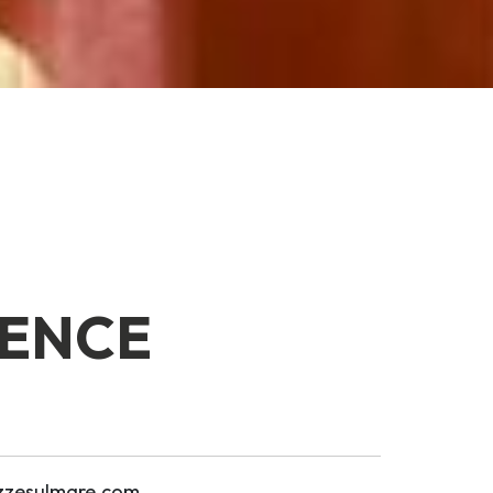
DENCE
azzesulmare.com