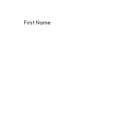
First Name
Last Name
Email
Phone
Arrival