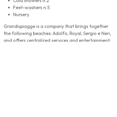
Cold showers n.2
Feet-washers n.5
Nursery
Grandispiagge is a company that brings together
the following beaches: Adolfo, Royal, Sergio e Neri,
and offers centralized services and entertainment;
it also manages 'Fido Beach', a small beach where
tourists can experience sea life in the company of
their pet friends.
For more information:
https://www.grandispiagge.it
Services and features
Accessible for people with disabilities
Pet friendly
Outdoor pool
Animation
Children's games