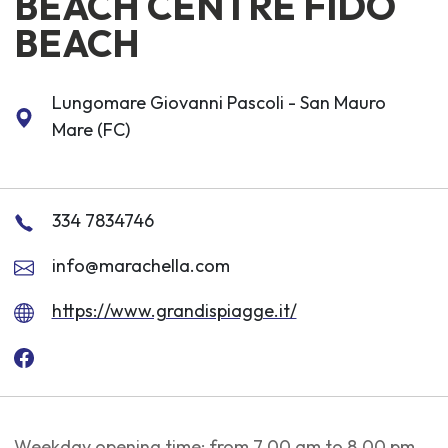
BEACH CENTRE FIDO
BEACH
Lungomare Giovanni Pascoli - San Mauro
Mare (FC)
334 7834746
info@marachella.com
https://www.grandispiagge.it/
Weekday opening time: from 7.00 am to 8.00 pm