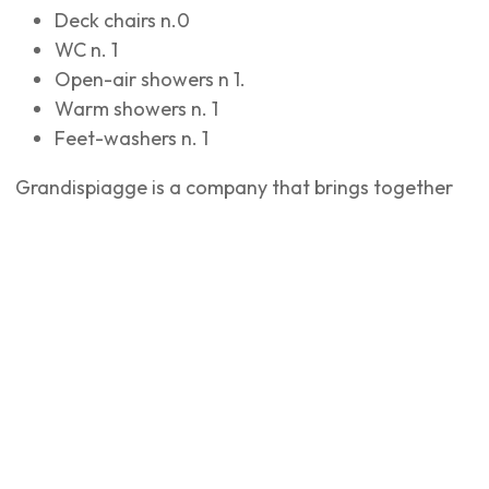
Deck chairs n.0
WC n. 1
Open-air showers n 1.
Warm showers n. 1
Feet-washers n. 1
Grandispiagge is a company that brings together
the following beaches in San Mauro Mare: Adolfo,
Ermes, Royal, Sergio e Neri, and offers centralized
services and entertainment; it also manages 'Fido
Beach', a small beach where tourists can experience
sea life in the company of their pet friends.
Per maggiori informazioni:
https://www.grandispiagge.it/fido-beach/
Services and features