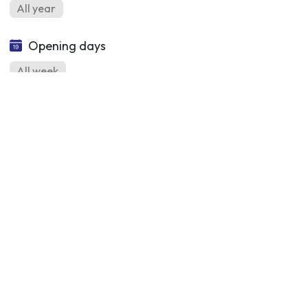
All year
Opening days
All week
Official Information Site for the
Municipality of San Mauro Pascoli
Follow us on social