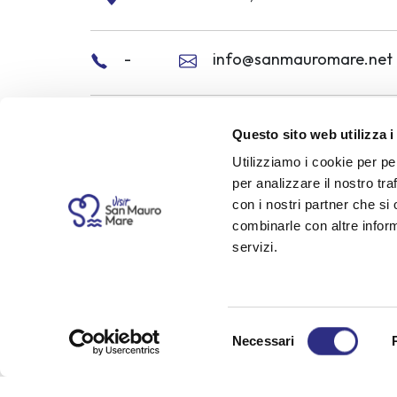
-
info@sanmauromare.net
Services and features
Questo sito web utilizza i
Utilizziamo i cookie per pe
per analizzare il nostro tra
con i nostri partner che si
Opening period
combinarle con altre inform
servizi.
All year
Send 
Selezione
Necessari
del
consenso