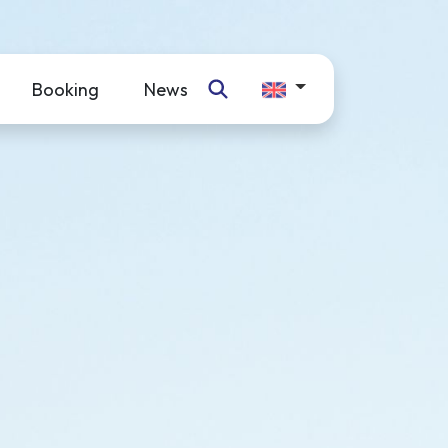
Booking
News