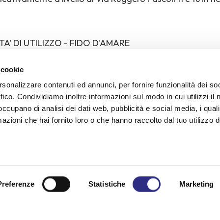
A' DI UTILIZZO - FIDO D'AMARE
 mare per i cani è consentita nel suddetto specchio di m
 cookie
rsonalizzare contenuti ed annunci, per fornire funzionalità dei so
lle 12.30 alle 14:00 e dalle 19:00 alle 21:00. Il bagno deve
ffico. Condividiamo inoltre informazioni sul modo in cui utilizzi il 
zaglio a cura del proprietario/detentore. Il bagno è cons
 occupano di analisi dei dati web, pubblicità e social media, i qual
azioni che hai fornito loro o che hanno raccolto dal tuo utilizzo d
poraneamente e per un massimo di 10 minuti ciascuno.
IENICO SANITARIE - FIDO D'AMARE
ammessi al bagno in mare i cani dovranno essere in poss
Preferenze
Statistiche
Marketing
nario di “buona salute”, rilasciato negli ultimi 30 giorni.
devono essere prontamente rimosse dal proprietario/de