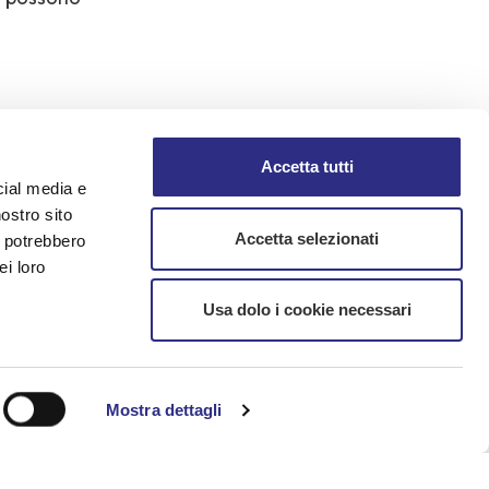
are, dalle ore
Accetta tutti
cial media e
 essere vigilato,
nostro sito
entito a non più
Accetta selezionati
i potrebbero
ei loro
Usa dolo i cookie necessari
esso di
Mostra dettagli
 Eventuali
tentore e