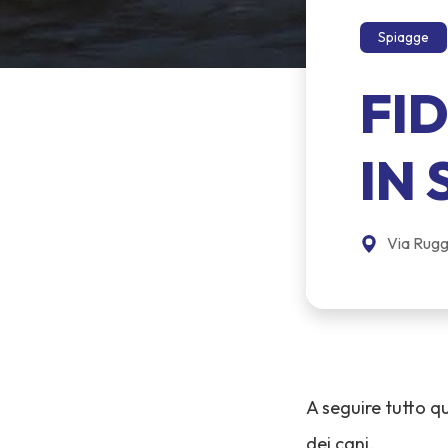
Spiagge
FI
IN
Via Rugg
A seguire tutto qu
dei cani.