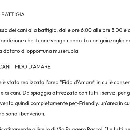
 BATTIGIA
sso dei cani alla battigia, dalle ore 6:00 alle ore 8:00 e
 condizione che il cane venga condotto con guinzaglio no
ga dotato di opportuna museruola
ANI - FIDO D'AMARE
è stata realizzata l'area “Fido d'Amare” in cui è consen
ai cani. Da spiaggia attrezzata con tutti i servizi per g
venta quindi completamente pet-Friendly: un'area in cui
ma sono i benvenuti.
dicativamente a livello di Via Ruggero Pascoli 11 e tutti 