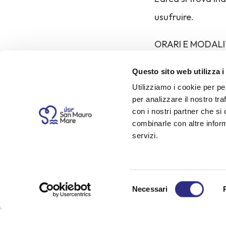
usufruire.
ORARI E MODALIT
La balneazione in
Questo sito web utilizza i
Utilizziamo i cookie per pe
7.30 alle 9.00, da
per analizzare il nostro tra
con i cani al guin
con i nostri partner che si
combinarle con altre inform
di 5 cani contem
servizi.
PRESCRIZIONI IG
Per poter essere 
Selezione
Necessari
del
certificato veteri
consenso
deiezioni solide 