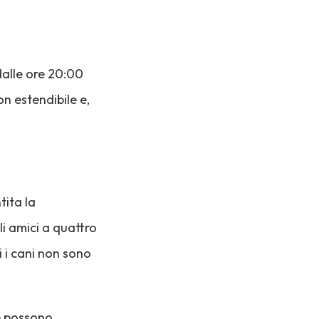
 dalle ore 20:00
n estendibile e,
tita la
li amici a quattro
 i cani non sono
ne possono