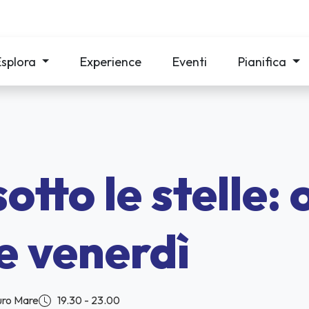
Esplora
Experience
Eventi
Pianifica
otto le stelle: 
e venerdì
uro Mare
19.30 - 23.00