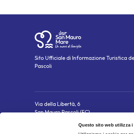
Sito Ufficiale di Informazione Turistica 
Pascoli
Via della Libertà, 6
San Mauro Pascoli (FC)
Tel.
0541 346392
Questo sito web utilizza i
E-mail:
info@sanmauromare.net