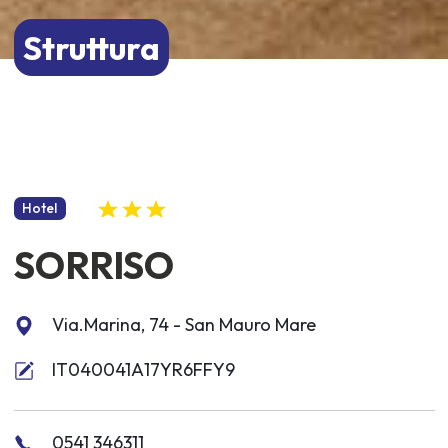
Struttura
Hotel
SORRISO
Via.Marina, 74 - San Mauro Mare
IT040041A17YR6FFY9
0541 346311