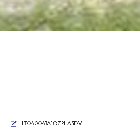
IT040041A1OZ2LA3DV