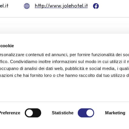
l.it
http://www.jolehotel.it
 cookie
igobar in camera
Cucina per celiaci
rsonalizzare contenuti ed annunci, per fornire funzionalità dei so
ffico. Condividiamo inoltre informazioni sul modo in cui utilizzi il 
 occupano di analisi dei dati web, pubblicità e social media, i qual
azioni che hai fornito loro o che hanno raccolto dal tuo utilizzo d
Settembre
na richiesta di info
Preferenze
Statistiche
Marketing