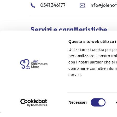
0541 346177
info@jolehote
Servizi e caratteristiche
Questo sito web utilizza i
Parcheggio
Spiaggia convenzionata
Fr
Utilizziamo i cookie per pe
per analizzare il nostro tra
Periodo di apertura
con i nostri partner che si
combinarle con altre inform
Maggio
Giugno
Luglio
Agosto
servizi.
Invia u
Selezione
Necessari
del
consenso