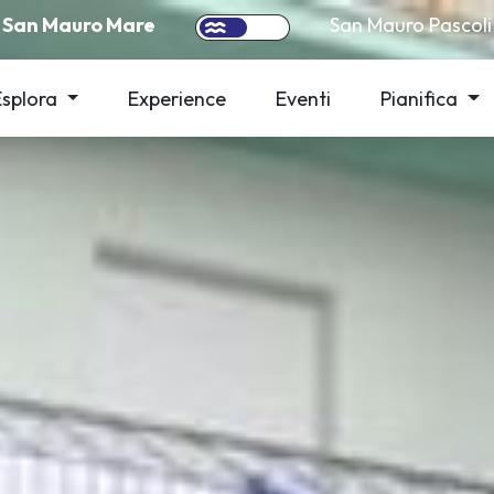
San Mauro Mare
San Mauro Pascoli
Esplora
Experience
Eventi
Pianifica