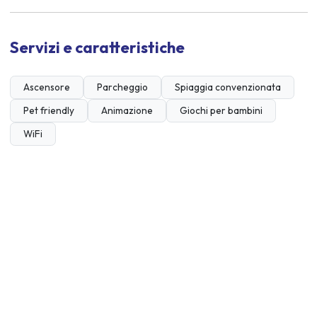
Servizi e caratteristiche
Ascensore
Parcheggio
Spiaggia convenzionata
Pet friendly
Animazione
Giochi per bambini
WiFi
Periodo di apertura
Maggio
Giugno
Luglio
Agosto
Settembre