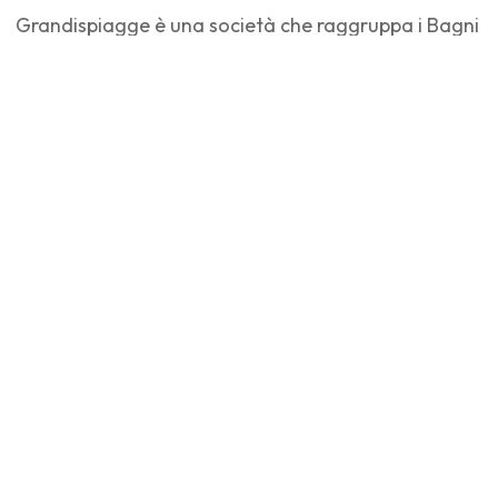
Grandispiagge è una società che raggruppa i Bagni
Adolfo, Ermes, Royal, Sergio e Neri , e offre servizi
centralizzati e animazione; gestisce inoltre 'Fido
Beach', una piccola spiaggia dove i turisti possono
vivere la vita di mare in compagnia dei loro amici a
quattro zampe.
Per maggiorni informazioni rimandiamo al sito web:
https://www.grandispiagge.it
Servizi e caratteristiche
Periodo di apertura
Nessun periodo specificato.