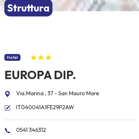
Struttura
Hotel
EUROPA DIP.
Via.Marina , 37 - San Mauro Mare
IT040041A1FE29P2AW
0541 346312