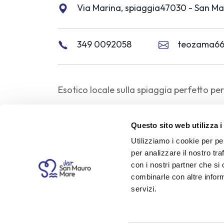
Via Marina, spiaggia47030 - San Ma
349 0092058
teozama66
Esotico locale sulla spiaggia perfetto pe
Orario feriale e festivo: tutti i giorni dall
Questo sito web utilizza i
Periodi di apertura: da Maggio alla fine 
Utilizziamo i cookie per pe
per analizzare il nostro tra
Servizi e caratteristiche
con i nostri partner che si
combinarle con altre inform
servizi.
Periodo di apertura
Nessun periodo specificato.