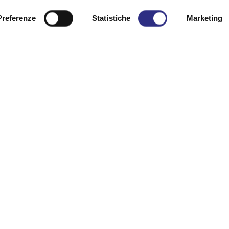
Preferenze
Statistiche
Marketing
na richiesta di info
Cognome
Telefono
Partenza