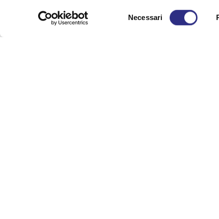
Selezione
Necessari
del
Invia u
consenso
Nome
Email
Arrivo