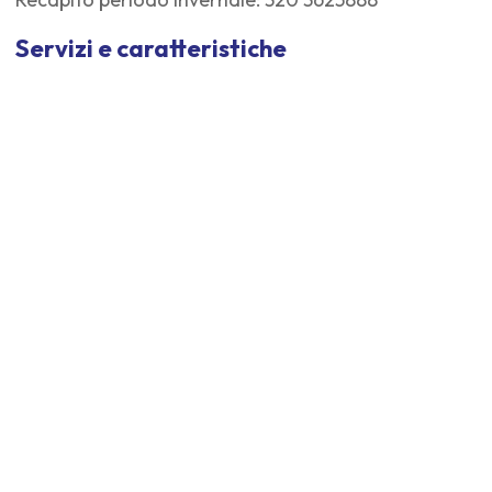
Servizi e caratteristiche
Periodo di apertura
Nessun periodo specificato.
Invia una richiesta di
informazioni
Nome