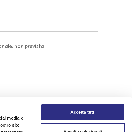
anale: non prevista
Accetta tutti
cial media e
nostro sito
Accetta selezionati