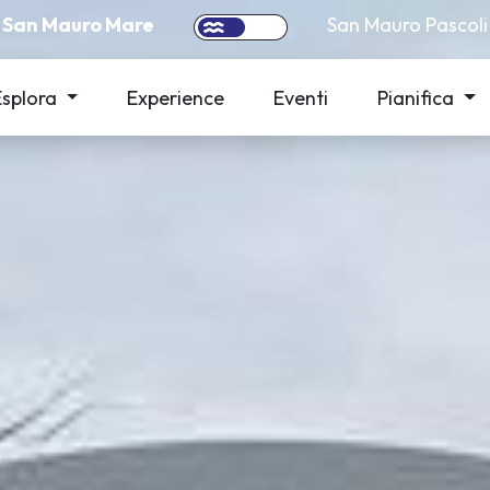
San Mauro Mare
San Mauro Pascoli
Esplora
Experience
Eventi
Pianifica