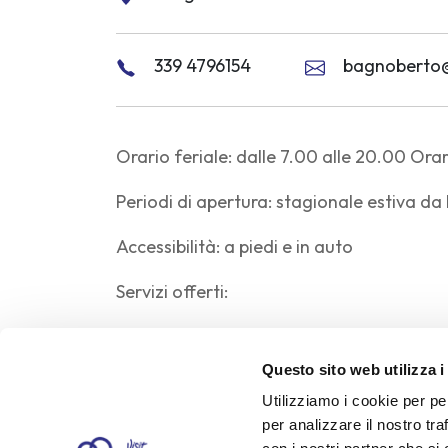
339 4796154
bagnoberto@v
Orario feriale: dalle 7.00 alle 20.00 Orar
Periodi di apertura: stagionale estiva d
Accessibilità: a piedi e in auto
Servizi offerti:
Fronte mare mt.50
Superficie complessiva spiaggia mq
Questo sito web utilizza i
Cabine: n. 20
Utilizziamo i cookie per pe
Ombrelloni: n.150
per analizzare il nostro tra
Lettini: n. 250