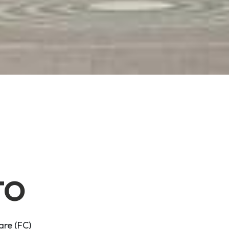
TO
re (FC)