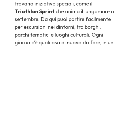
trovano iniziative speciali, come il
Triathlon Sprint
che anima il lungomare a
settembre. Da qui puoi partire facilmente
per escursioni nei dintorni, tra borghi,
parchi tematici e luoghi culturali. Ogni
giorno c’è qualcosa di nuovo da fare, in un
paese che resta comunque tranquillo e
accogliente.
Sito Ufficiale di Informazione Turistica