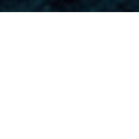
Nous vous souhaitons
la bienvenue
au cœur de la Riviera de Romagne
À San Mauro Mare, chaque voyage a la
chaleur d’une étreinte
. Plages aménagées et
riches en services, coins de verdure naturels,
parfums de la Romagne: ici, les petites
attentions et une hospitalité sincère vous font